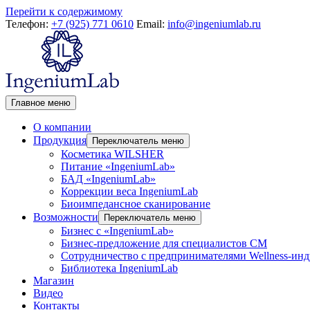
Перейти к содержимому
Телефон:
+7 (925) 771 0610
Email:
info@ingeniumlab.ru
Главное меню
О компании
Продукция
Переключатель меню
Косметика WILSHER
Питание «IngeniumLab»
БАД «IngeniumLab»
Коррекции веса IngeniumLab
Биоимпедансное сканирование
Возможности
Переключатель меню
Бизнес с «IngeniumLab»
Бизнес-предложение для специалистов СМ
Сотрудничество с предпринимателями Wellness-ин
Библиотека IngeniumLab
Магазин
Видео
Контакты