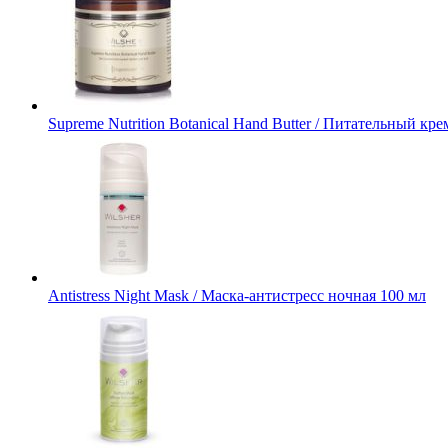
Supreme Nutrition Botanical Hand Butter / Питательный к
Antistress Night Mask / Маска-антистресс ночная 100 мл