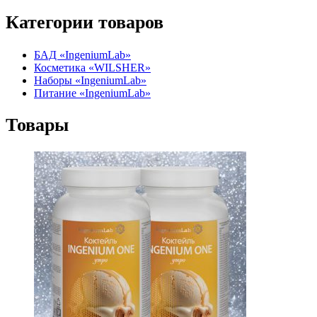
Категории товаров
БАД «IngeniumLab»
Косметика «WILSHER»
Наборы «IngeniumLab»
Питание «IngeniumLab»
Товары