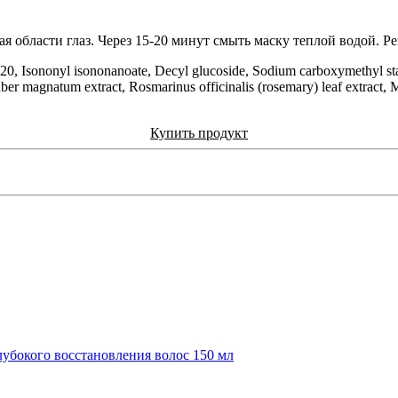
я области глаз. Через 15-20 минут смыть маску теплой водой. Ре
th-20, Isononyl isononanoate, Decyl glucoside, Sodium carboxymethyl sta
uber magnatum extract, Rosmarinus officinalis (rosemary) leaf extrac
Купить продукт
глубокого восстановления волос 150 мл