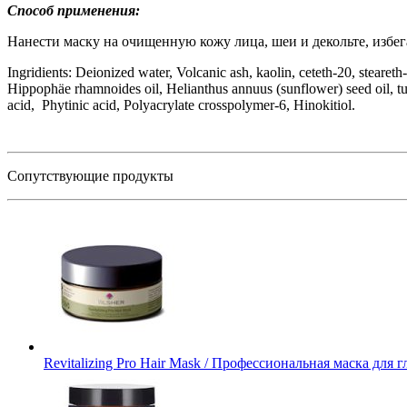
Способ применения:
Нанести маску на очищенную кожу лица, шеи и декольте, избега
Ingridients: Deionized water, Volcanic ash, kaolin, ceteth-20, steare
Hippophäe rhamnoides oil, Helianthus annuus (sunflower) seed oil, t
acid, Phytinic acid, Polyacrylate crosspolymer-6, Hinokitiol.
Сопутствующие продукты
Revitalizing Pro Hair Mask / Профессиональная маска для 