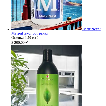
MatriNext /
МатриНекст 60 гранул
Оценка
4.50
из 5
3 200.00
₽