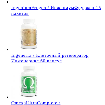
IngeniumFrugen / ИнжениумФруджен 15
пакетов
Ingenerix / Клеточный регенератор
Инженерикс 60 капсул
OmegaUltraComplete /