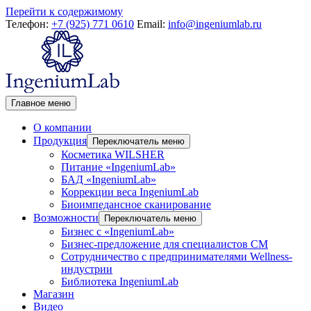
Перейти к содержимому
Телефон:
+7 (925) 771 0610
Email:
info@ingeniumlab.ru
Главное меню
О компании
Продукция
Переключатель меню
Косметика WILSHER
Питание «IngeniumLab»
БАД «IngeniumLab»
Коррекции веса IngeniumLab
Биоимпедансное сканирование
Возможности
Переключатель меню
Бизнес с «IngeniumLab»
Бизнес-предложение для специалистов СМ
Сотрудничество с предпринимателями Wellness-
индустрии
Библиотека IngeniumLab
Магазин
Видео