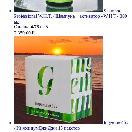
Shampoo
Professional W.H.T. / Шампунь – активатор «W.H.T» 300
мл
Оценка
4.76
из 5
2 350.00
₽
IngeniumGG
/ ИнжениумДжиДжи 15 пакетов