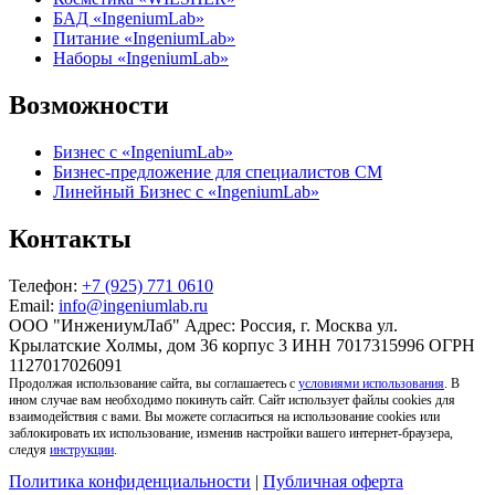
БАД «IngeniumLab»
Питание «IngeniumLab»
Наборы «IngeniumLab»
Возможности
Бизнес с «IngeniumLab»
Бизнес-предложение для специалистов СМ
Линейный Бизнес с «IngeniumLab»
Контакты
Телефон:
+7 (925) 771 0610
Email:
info@ingeniumlab.ru
ООО "ИнжениумЛаб" Адрес: Россия, г. Москва ул.
Крылатские Холмы, дом 36 корпус 3 ИНН 7017315996 ОГРН
1127017026091
Продолжая использование сайта, вы соглашаетесь с
условиями использования
. В
ином случае вам необходимо покинуть сайт. Сайт использует файлы cookies для
взаимодействия с вами. Вы можете согласиться на использование cookies или
заблокировать их использование, изменив настройки вашего интернет-браузера,
следуя
инструкции
.
Политика конфиденциальности
|
Публичная оферта