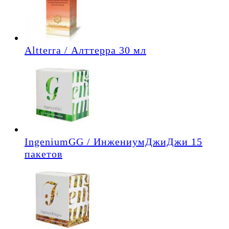
Altterra / Алттерра 30 мл
IngeniumGG / ИнжениумДжиДжи 15
пакетов