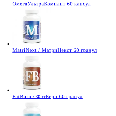
ОмегаУльтраКомплит 60 капсул
MatriNext / МатриНекст 60 гранул
FatBurn / ФэтБёрн 60 гранул