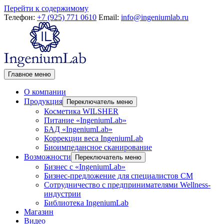
Перейти к содержимому
Телефон:
+7 (925) 771 0610
Email:
info@ingeniumlab.ru
Главное меню
О компании
Продукция
Переключатель меню
Косметика WILSHER
Питание «IngeniumLab»
БАД «IngeniumLab»
Коррекции веса IngeniumLab
Биоимпедансное сканирование
Возможности
Переключатель меню
Бизнес с «IngeniumLab»
Бизнес-предложение для специалистов СМ
Сотрудничество с предпринимателями Wellness-
индустрии
Библиотека IngeniumLab
Магазин
Видео