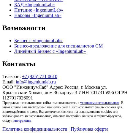
БАД «IngeniumLab»
Питание «IngeniumLab»
Наборы «IngeniumLab»
Возможности
Бизнес с «IngeniumLab»
Бизнес-предложение для специалистов СМ
Линейный Бизнес с «IngeniumLab»
Контакты
Телефон:
+7 (925) 771 0610
Email:
info@ingeniumlab.ru
ООО "ИнжениумЛаб" Адрес: Россия, г. Москва ул.
Крылатские Холмы, дом 36 корпус 3 ИНН 7017315996 ОГРН
1127017026091
Продолжая использование сайта, вы соглашаетесь с
условиями использования
. В
ином случае вам необходимо покинуть сайт. Сайт использует файлы cookies для
взаимодействия с вами. Вы можете согласиться на использование cookies или
заблокировать их использование, изменив настройки вашего интернет-браузера,
следуя
инструкции
.
Политика конфиденциальности
|
Публичная оферта