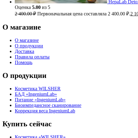
HepaLab Detox
Оценка
5.00
из 5
2 400.00
₽
Первоначальная цена составляла 2 400.00 ₽.
2 1
О магазине
О магазине
О продукции
Доставка
Правила оплаты
Помощь
О продукции
Косметика WILSHER
БАД «IngeniumLab»
Питание «IngeniumLab»
Биоимпедансное сканирование
Коррекция веса IngeniumLab
Купить сейчас
Косметика «WILSHER»