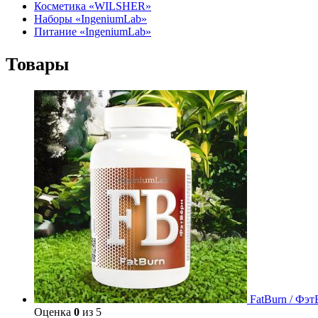
Косметика «WILSHER»
Наборы «IngeniumLab»
Питание «IngeniumLab»
Товары
FatBurn / Фэт
Оценка
0
из 5