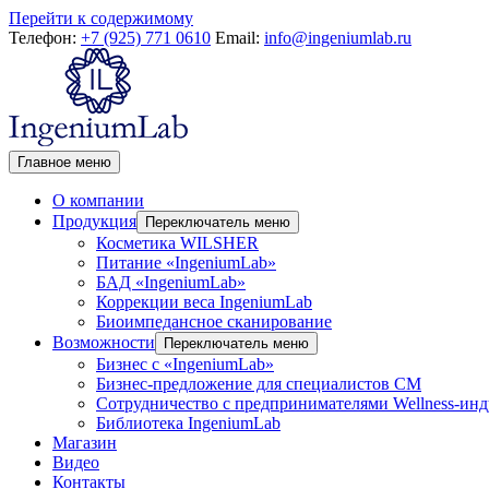
Перейти к содержимому
Телефон:
+7 (925) 771 0610
Email:
info@ingeniumlab.ru
Главное меню
О компании
Продукция
Переключатель меню
Косметика WILSHER
Питание «IngeniumLab»
БАД «IngeniumLab»
Коррекции веса IngeniumLab
Биоимпедансное сканирование
Возможности
Переключатель меню
Бизнес с «IngeniumLab»
Бизнес-предложение для специалистов СМ
Сотрудничество с предпринимателями Wellness-ин
Библиотека IngeniumLab
Магазин
Видео
Контакты