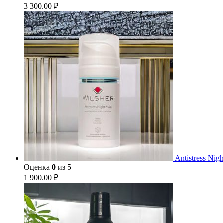
3 300.00
₽
Antistress Ni
Оценка
0
из 5
1 900.00
₽