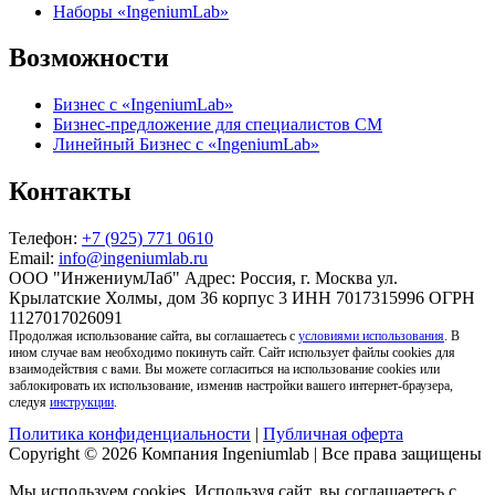
Наборы «IngeniumLab»
Возможности
Бизнес с «IngeniumLab»
Бизнес-предложение для специалистов СМ
Линейный Бизнес с «IngeniumLab»
Контакты
Телефон:
+7 (925) 771 0610
Email:
info@ingeniumlab.ru
ООО "ИнжениумЛаб" Адрес: Россия, г. Москва ул.
Крылатские Холмы, дом 36 корпус 3 ИНН 7017315996 ОГРН
1127017026091
Продолжая использование сайта, вы соглашаетесь с
условиями использования
. В
ином случае вам необходимо покинуть сайт. Сайт использует файлы cookies для
взаимодействия с вами. Вы можете согласиться на использование cookies или
заблокировать их использование, изменив настройки вашего интернет-браузера,
следуя
инструкции
.
Политика конфиденциальности
|
Публичная оферта
Copyright © 2026
Компания Ingeniumlab
| Все права защищены
Мы используем cookies. Используя сайт, вы соглашаетесь с