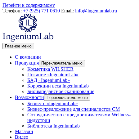
Перейти к содержимому
Телефон:
+7 (925) 771 0610
Email:
info@ingeniumlab.ru
Главное меню
О компании
Продукция
Переключатель меню
Косметика WILSHER
Питание «IngeniumLab»
БАД «IngeniumLab»
Коррекции веса IngeniumLab
Биоимпедансное сканирование
Возможности
Переключатель меню
Бизнес с «IngeniumLab»
Бизнес-предложение для специалистов СМ
Сотрудничество с предпринимателями Wellness-
индустрии
Библиотека IngeniumLab
Магазин
Видео