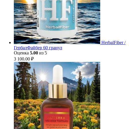
HerbalFiber /
ГербалФайбер 60 гранул
Оценка
5.00
из 5
3 100.00
₽