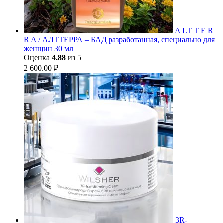
A LT T E R
R A / АЛТТЕРРА – БАД разработанная, специально для
женщин 30 мл
Оценка
4.88
из 5
2 600.00
₽
3R-