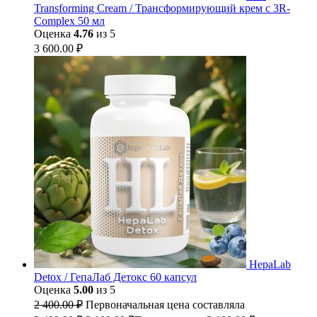
Transforming Cream / Трансформирующий крем с 3R-
Complex 50 мл
Оценка
4.76
из 5
3 600.00
₽
HepaLab
Detox / ГепаЛаб Детокс 60 капсул
Оценка
5.00
из 5
2 400.00
₽
Первоначальная цена составляла