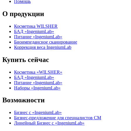
Помощь
О продукции
Косметика WILSHER
БАД «IngeniumLab»
Питание «IngeniumLab»
Биоимпедансное сканирование
Коррекция веса IngeniumLab
Купить сейчас
Косметика «WILSHER»
БАД «IngeniumLab»
Питание «IngeniumLab»
Наборы «IngeniumLab»
Возможности
Бизнес с «IngeniumLab»
Бизнес-предложение для специалистов СМ
Линейный Бизнес с «IngeniumLab»