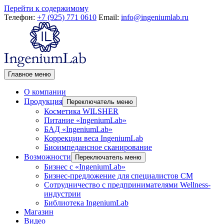
Перейти к содержимому
Телефон:
+7 (925) 771 0610
Email:
info@ingeniumlab.ru
Главное меню
О компании
Продукция
Переключатель меню
Косметика WILSHER
Питание «IngeniumLab»
БАД «IngeniumLab»
Коррекции веса IngeniumLab
Биоимпедансное сканирование
Возможности
Переключатель меню
Бизнес с «IngeniumLab»
Бизнес-предложение для специалистов СМ
Сотрудничество с предпринимателями Wellness-
индустрии
Библиотека IngeniumLab
Магазин
Видео