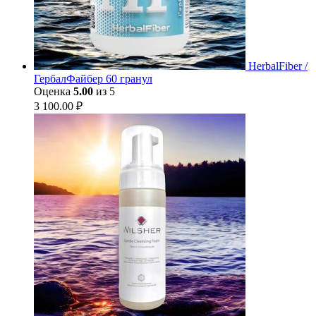
HerbalFiber /
ГербалФайбер 60 гранул
Оценка
5.00
из 5
3 100.00
₽