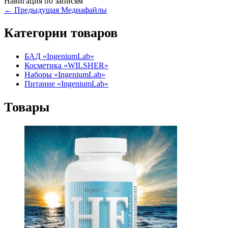
Навигация по записям
←
Предыдущая Медиафайлы
Категории товаров
БАД «IngeniumLab»
Косметика «WILSHER»
Наборы «IngeniumLab»
Питание «IngeniumLab»
Товары