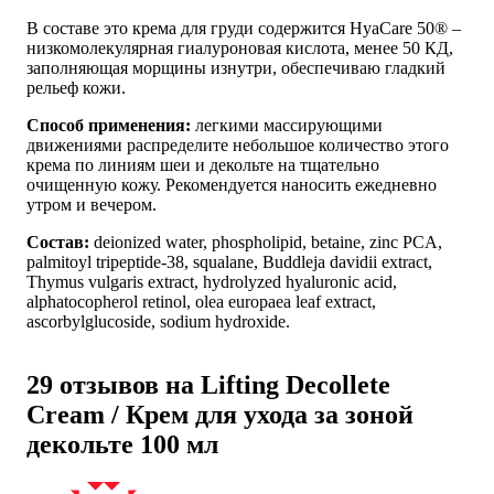
В составе это крема для груди содержится HyaCare 50® –
низкомолекулярная гиалуроновая кислота, менее 50 КД,
заполняющая морщины изнутри, обеспечиваю гладкий
рельеф кожи.
Способ применения:
легкими массирующими
движениями распределите небольшое количество этого
крема по линиям шеи и декольте на тщательно
очищенную кожу. Рекомендуется наносить ежедневно
утром и вечером.
Состав:
deionized water, phospholipid, betaine, zinc PCA,
palmitoyl tripeptide-38, squalane, Buddleja davidii extract,
Thymus vulgaris extract, hydrolyzed hyaluronic acid,
alphatocopherol retinol, olea europaea leaf extract,
ascorbylglucoside, sodium hydroxide.
29 отзывов на
Lifting Decollete
Cream / Крем для ухода за зоной
декольте 100 мл