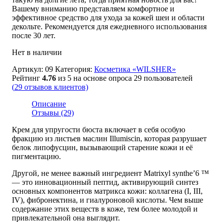
Вашему вниманию представляем комфортное и
эффективное средство для ухода за кожей шеи и области
декольте. Рекомендуется для ежедневного использования
после 30 лет.
Нет в наличии
Артикул:
09
Категория:
Косметика «WILSHER»
Рейтинг
4.76
из 5 на основе опроса
29
пользователей
(
29
отзывов клиентов)
Описание
Отзывы (29)
Крем для упругости бюста включает в себя особую
фракцию из листьев маслин Illumiscin, которая разрушает
белок липофусцин, вызывающий старение кожи и её
пигментацию.
Другой, не менее важный ингредиент Matrixyl synthe’6 ™
— это инновационный пептид, активирующий синтез
основных компонентов матрикса кожи: коллагена (I, III,
IV), фибронектина, и гиалуроновой кислоты. Чем выше
содержание этих веществ в коже, тем более молодой и
привлекательной она выглядит.