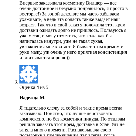
Впервые заказывала косметику Вилшер — все
очень достойное и безумно понравилось, я просто в
восторге!) За зоной декольте мы часто забываем
ухаживать, а ведь эта область также выдает наш
возраст. Так что в свой заказ я положила этот крем,
доставки ожидать долго не пришлось. Пользуюсь я
уже месяц и могу отметить, что кожа как бы
напиталась изнутри, уже не такая сухая,
увлажнения мне хватает. Я бывает этим кремом и
руки мажу, уж очень у него приятная консистенция
и впитывается хорошо))
Оценка
4
из 5
Надежда М.
Я тщательно слежу за собой и такие крема всегда
заказываю. Понятно, что лучше действовать
комплексно, но без косметики никуда. По отзывам
решила заказать этот крем, доставка в Улан-Удэ не
заняла много времени. Распаковывала свою
посылочку в предвкушении, так всегда, когда