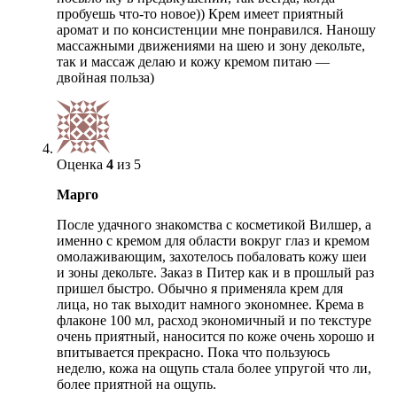
пробуешь что-то новое)) Крем имеет приятный
аромат и по консистенции мне понравился. Наношу
массажными движениями на шею и зону декольте,
так и массаж делаю и кожу кремом питаю —
двойная польза)
Оценка
4
из 5
Марго
После удачного знакомства с косметикой Вилшер, а
именно с кремом для области вокруг глаз и кремом
омолаживающим, захотелось побаловать кожу шеи
и зоны декольте. Заказ в Питер как и в прошлый раз
пришел быстро. Обычно я применяла крем для
лица, но так выходит намного экономнее. Крема в
флаконе 100 мл, расход экономичный и по текстуре
очень приятный, наносится по коже очень хорошо и
впитывается прекрасно. Пока что пользуюсь
неделю, кожа на ощупь стала более упругой что ли,
более приятной на ощупь.