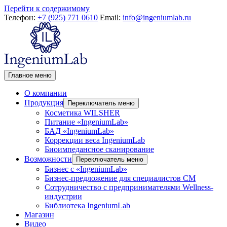
Перейти к содержимому
Телефон:
+7 (925) 771 0610
Email:
info@ingeniumlab.ru
Главное меню
О компании
Продукция
Переключатель меню
Косметика WILSHER
Питание «IngeniumLab»
БАД «IngeniumLab»
Коррекции веса IngeniumLab
Биоимпедансное сканирование
Возможности
Переключатель меню
Бизнес с «IngeniumLab»
Бизнес-предложение для специалистов СМ
Сотрудничество с предпринимателями Wellness-
индустрии
Библиотека IngeniumLab
Магазин
Видео