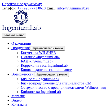
Перейти к содержимому
Телефон:
+7 (925) 771 0610
Email:
info@ingeniumlab.ru
Главное меню
О компании
Продукция
Переключатель меню
Косметика WILSHER
Питание «IngeniumLab»
БАД «IngeniumLab»
Коррекции веса IngeniumLab
Биоимпедансное сканирование
Возможности
Переключатель меню
Бизнес с «IngeniumLab»
Бизнес-предложение для специалистов СМ
Сотрудничество с предпринимателями Wellness-ин
Библиотека IngeniumLab
Магазин
Видео
Контакты