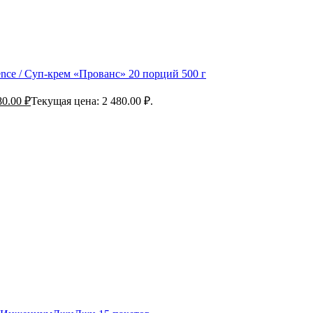
nce / Суп-крем «Прованс» 20 порций 500 г
80.00
₽
Текущая цена: 2 480.00 ₽.