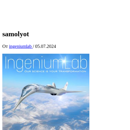
samolyot
От
ingeniumlab
/
05.07.2024