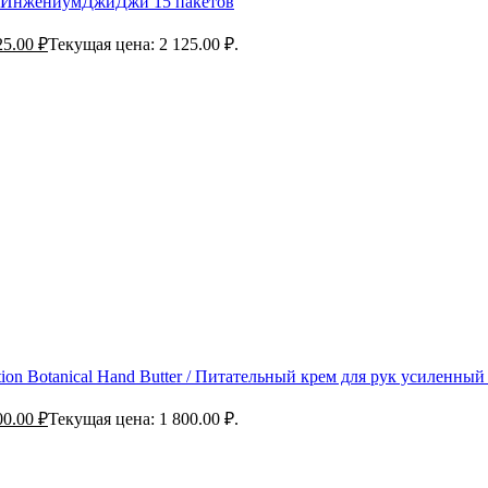
/ ИнжениумДжиДжи 15 пакетов
25.00
₽
Текущая цена: 2 125.00 ₽.
tion Botanical Hand Butter / Питательный крем для рук усиленны
00.00
₽
Текущая цена: 1 800.00 ₽.