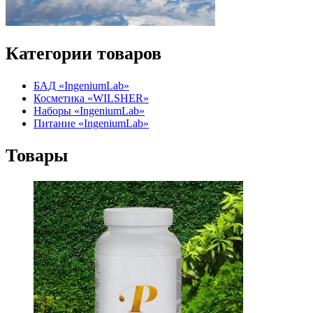
Категории товаров
БАД «IngeniumLab»
Косметика «WILSHER»
Наборы «IngeniumLab»
Питание «IngeniumLab»
Товары