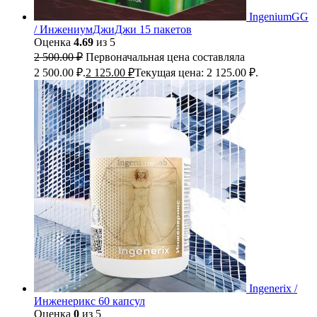
IngeniumGG
/ ИнжениумДжиДжи 15 пакетов
Оценка
4.69
из 5
2 500.00
₽
Первоначальная цена составляла
2 500.00 ₽.
2 125.00
₽
Текущая цена: 2 125.00 ₽.
Ingenerix /
Инженерикс 60 капсул
Оценка
0
из 5