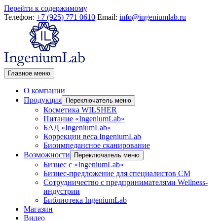
Перейти к содержимому
Телефон:
+7 (925) 771 0610
Email:
info@ingeniumlab.ru
Главное меню
О компании
Продукция
Переключатель меню
Косметика WILSHER
Питание «IngeniumLab»
БАД «IngeniumLab»
Коррекции веса IngeniumLab
Биоимпедансное сканирование
Возможности
Переключатель меню
Бизнес с «IngeniumLab»
Бизнес-предложение для специалистов СМ
Сотрудничество с предпринимателями Wellness-
индустрии
Библиотека IngeniumLab
Магазин
Видео